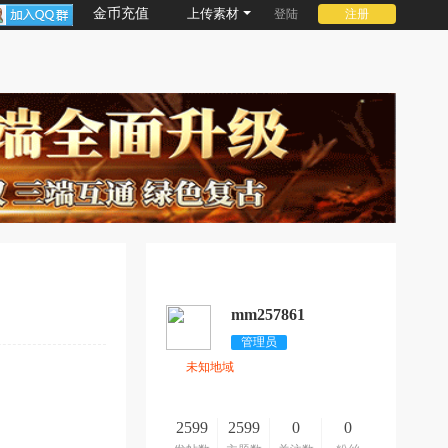
金币充值
上传素材
登陆
注册
mm257861
管理员
未知地域
2599
2599
0
0