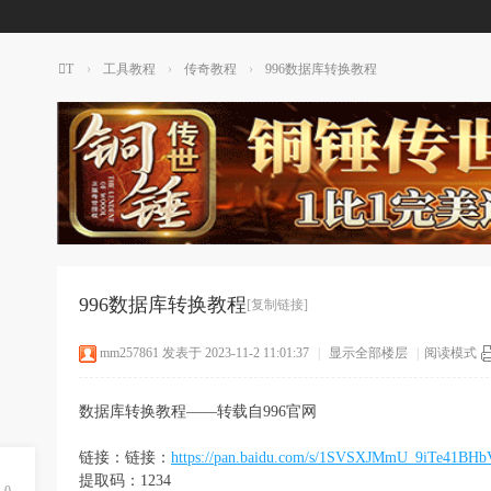
T
›
工具教程
›
传奇教程
›
996数据库转换教程
T
传
奇
素
材
网
996数据库转换教程
[复制链接]
mm257861
发表于 2023-11-2 11:01:37
|
显示全部楼层
|
阅读模式
数据库转换教程——转载自996官网
链接：链接：
https://pan.baidu.com/s/1SVSXJMmU_9iTe41BH
提取码：1234