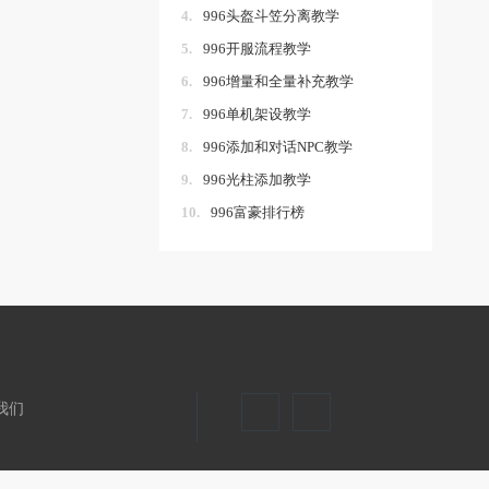
4.
996头盔斗笠分离教学
5.
996开服流程教学
6.
996增量和全量补充教学
7.
996单机架设教学
8.
996添加和对话NPC教学
9.
996光柱添加教学
10.
996富豪排行榜
我们