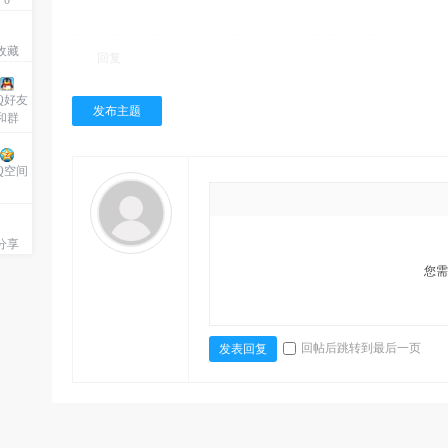
0
收藏
回复
Q好友
发布主题
和群
Q空间
分享
您
回帖后跳转到最后一页
发表回复