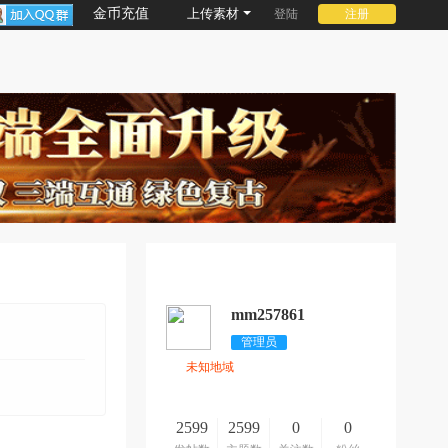
金币充值
上传素材
登陆
注册
mm257861
管理员
未知地域
2599
2599
0
0