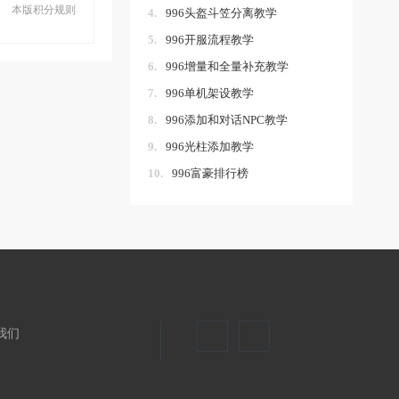
本版积分规则
4.
996头盔斗笠分离教学
5.
996开服流程教学
6.
996增量和全量补充教学
7.
996单机架设教学
8.
996添加和对话NPC教学
9.
996光柱添加教学
10.
996富豪排行榜
我们