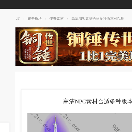
T
›
传奇板块
›
传奇素材
›
高清NPC素材合适多种版本可以用
T
传
奇
素
材
网
高清NPC素材合适多种版