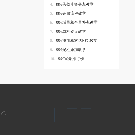
4.
996头盔斗笠分离教学
5.
996开服流程教学
6.
996增量和全量补充教学
7.
996单机架设教学
8.
996添加和对话NPC教学
9.
996光柱添加教学
10.
996富豪排行榜
我们