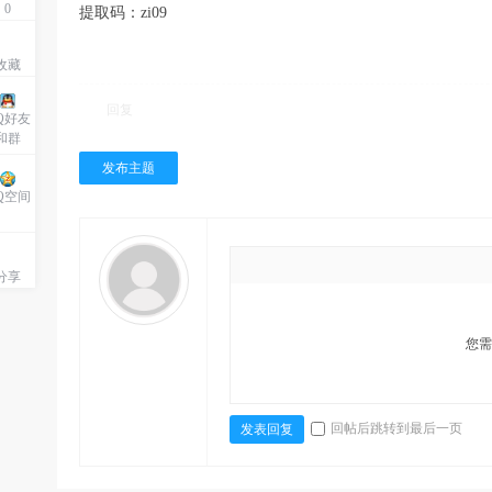
0
提取码：zi09
收藏
回复
Q好友
和群
发布主题
Q空间
分享
您
回帖后跳转到最后一页
发表回复