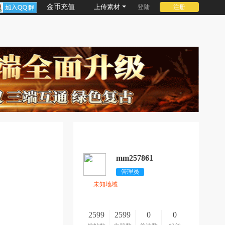
金币充值
上传素材
登陆
注册
mm257861
管理员
未知地域
2599
2599
0
0