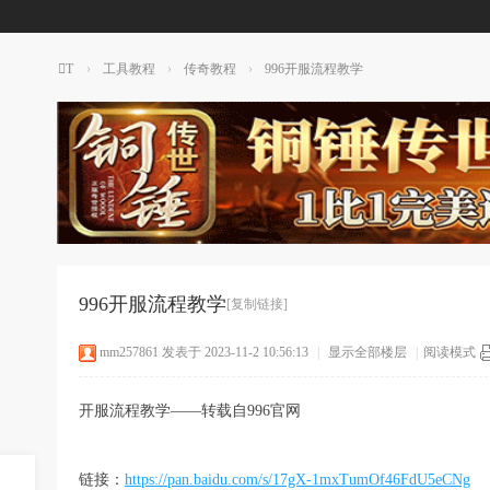
T
›
工具教程
›
传奇教程
›
996开服流程教学
T
传
奇
素
材
网
996开服流程教学
[复制链接]
mm257861
发表于 2023-11-2 10:56:13
|
显示全部楼层
|
阅读模式
开服流程教学——转载自996官网
链接：
https://pan.baidu.com/s/17gX-1mxTumOf46FdU5eCNg